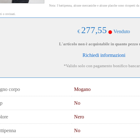
Nota: I battipenna, alcune meccaniche e alcune placche sono ricoperti da 
ati o rovinati.
277,55
€
Venduto
L'articolo non è acquistabile in quanto pezzo 
Richiedi informazioni
*Valido solo con pagamento bonifico bancar
gno corpo
Mogano
p
No
lore
Nero
ttipenna
No