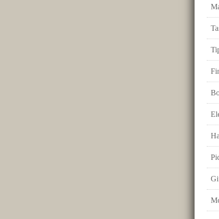
Ma
Ta
Ti
Fi
Bo
El
Ha
Pi
Gi
Mo