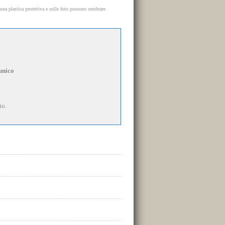
una plastica protettiva e sulle foto possono sembrare
unico
io.