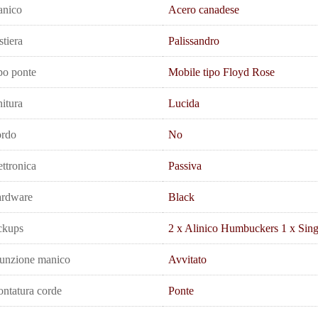
nico
Acero canadese
stiera
Palissandro
po ponte
Mobile tipo Floyd Rose
nitura
Lucida
rdo
No
ettronica
Passiva
rdware
Black
ckups
2 x Alinico Humbuckers 1 x Sing
unzione manico
Avvitato
ntatura corde
Ponte