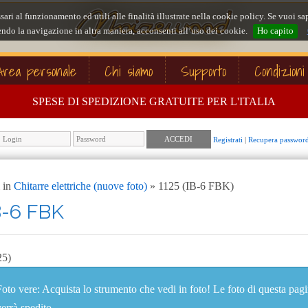
ssari al funzionamento ed utili alle finalità illustrate nella cookie policy. Se vuoi
ndo la navigazione in altra maniera, acconsenti all’uso dei cookie.
Ho capito
Area personale
Chi siamo
Supporto
Condizioni
SPESE DI SPEDIZIONE GRATUITE PER L'ITALIA
Registrati
|
Recupera passwor
 in
Chitarre elettriche (nuove foto)
» 1125 (IB-6 FBK)
B-6 FBK
25)
Foto vere: Acquista lo strumento che vedi in foto! Le foto di questa pag
verrà spedito.