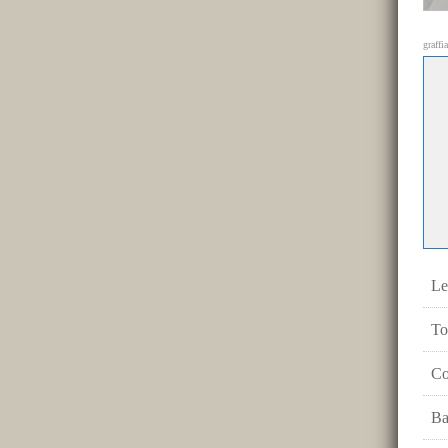
graffi
Le
To
Co
Ba