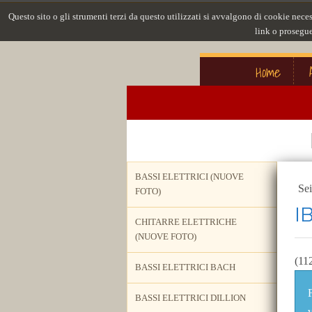
Questo sito o gli strumenti terzi da questo utilizzati si avvalgono di cookie nece
link o prosegue
Home
BASSI ELETTRICI (NUOVE
Sei
FOTO)
I
CHITARRE ELETTRICHE
(NUOVE FOTO)
(11
BASSI ELETTRICI BACH
BASSI ELETTRICI DILLION