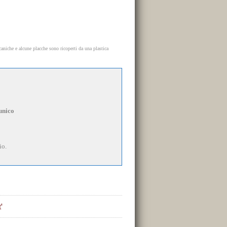
aniche e alcune placche sono ricoperti da una plastica
unico
io.
'