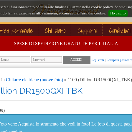
ssari al funzionamento ed utili alle finalità illustrate nella cookie policy. Se vuoi
ndo la navigazione in altra maniera, acconsenti all’uso dei cookie.
Ho capito
Area personale
Chi siamo
Supporto
Condizioni
SPESE DI SPEDIZIONE GRATUITE PER L'ITALIA
Registrati
|
Recupera passwor
 in
Chitarre elettriche (nuove foto)
» 1109 (Dillion DR1500QXI_TBK)
illion DR1500QXI TBK
09)
Foto vere: Acquista lo strumento che vedi in foto! Le foto di questa pag
verrà spedito.