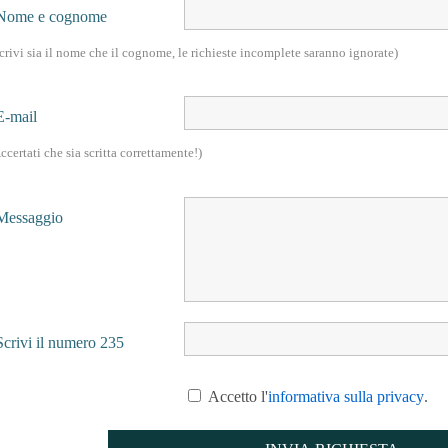
Nome e cognome
crivi sia il nome che il cognome, le richieste incomplete saranno ignorate)
E-mail
ccertati che sia scritta correttamente!)
Messaggio
Scrivi il numero 235
Accetto l'
informativa sulla privacy
.