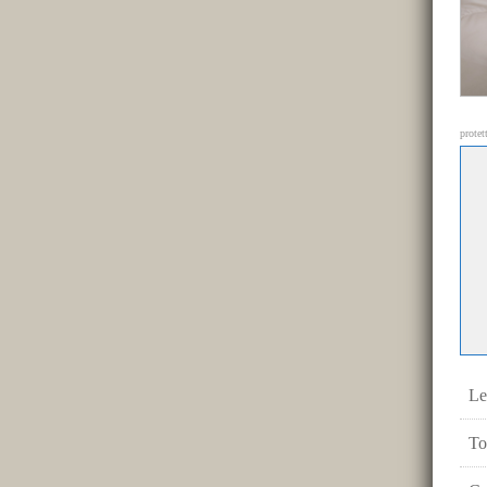
protet
Le
To