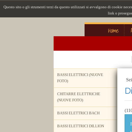
Questo sito o gli strumenti terzi da questo utilizzati si avvalgono di cookie nece
link o prosegue
Home
BASSI ELETTRICI (NUOVE
Sei
FOTO)
D
CHITARRE ELETTRICHE
(NUOVE FOTO)
(11
BASSI ELETTRICI BACH
BASSI ELETTRICI DILLION