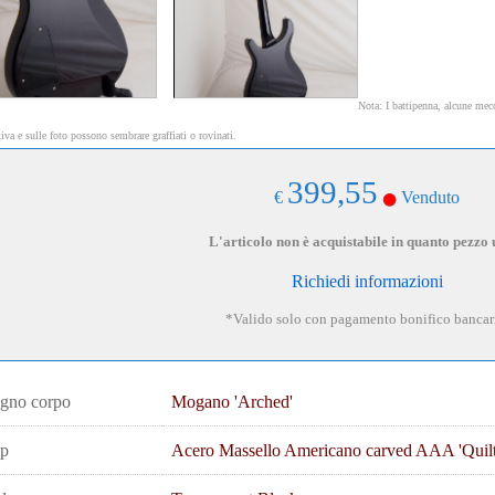
Nota: I battipenna, alcune mecc
tiva e sulle foto possono sembrare graffiati o rovinati.
399,55
€
Venduto
L'articolo non è acquistabile in quanto pezzo 
Richiedi informazioni
*Valido solo con pagamento bonifico bancar
gno corpo
Mogano 'Arched'
p
Acero Massello Americano carved AAA 'Quilt