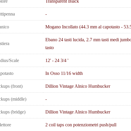
lore
Transparent Black
ttipenna
-
nico
Mogano Incollato (44.3 mm al capotasto - 53.
Ebano 24 tasti lucida, 2.7 mm tasti medi jumbo,
stiera
tasto
dius/Scale
12' - 24 3/4 '
potasto
In Osso 11/16 width
ckups (front)
Dillion Vintage Alnico Humbucker
ckups (middle)
-
ckups (bridge)
Dillion Vintage Alnico Humbucker
lettore
2 coil taps con potenziometri push/pull