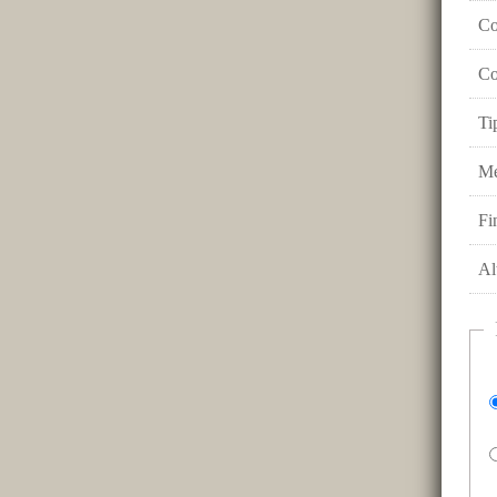
Co
Co
Ti
Me
Fi
Al