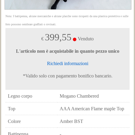
Nota: I battipenna, alcune meccaniche e alcune placche sono ricoperti da una plastica protettiva e sulle
foto possono sembrare graffiati o rovinati.
399,55
€
Venduto
L'articolo non è acquistabile in quanto pezzo unico
Richiedi informazioni
*Valido solo con pagamento bonifico bancario.
Legno corpo
Mogano Chambered
Top
AAA American Flame maple Top
Colore
Amber BST
Battipenna
-