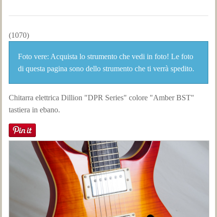
(1070)
Foto vere: Acquista lo strumento che vedi in foto! Le foto
di questa pagina sono dello strumento che ti verrà spedito.
Chitarra
elettrica
Dillion "DPR Series"
colore
"Amber BST"
tastiera
in ebano.