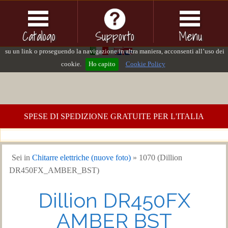
Questo sito o gli strumenti terzi da questo utilizzati si avvalgono di cookie
necessari al funzionamento ed utili alle finalità illustrate nella cookie policy. Se
Catalogo
Supporto
Menu
vuoi saperne di più consulta la cookie policy. Chiudendo questo banner, cliccand
su un link o proseguendo la navigazione in altra maniera, acconsenti all’uso dei
cookie.
Ho capito
Cookie Policy
SPESE DI SPEDIZIONE GRATUITE PER L'ITALIA
Sei in
Chitarre elettriche (nuove foto)
» 1070 (Dillion
DR450FX_AMBER_BST)
Dillion DR450FX
AMBER BST