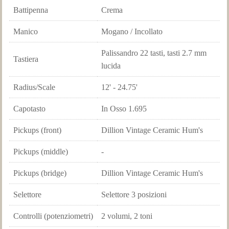
Battipenna
Crema
Manico
Mogano / Incollato
Palissandro 22 tasti, tasti 2.7 mm
Tastiera
lucida
Radius/Scale
12' - 24.75'
Capotasto
In Osso 1.695
Pickups (front)
Dillion Vintage Ceramic Hum's
Pickups (middle)
-
Pickups (bridge)
Dillion Vintage Ceramic Hum's
Selettore
Selettore 3 posizioni
Controlli (potenziometri)
2 volumi, 2 toni