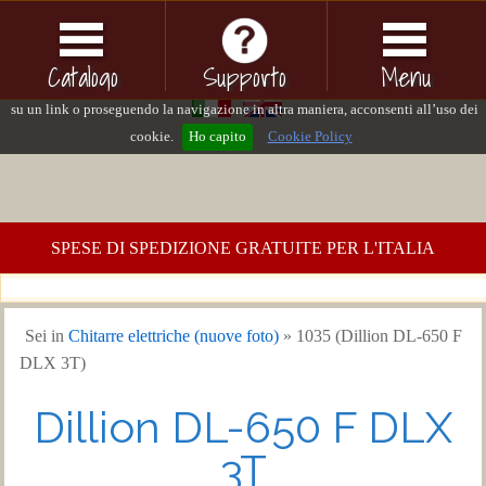
Questo sito o gli strumenti terzi da questo utilizzati si avvalgono di cookie
necessari al funzionamento ed utili alle finalità illustrate nella cookie policy. Se
Catalogo
Supporto
Menu
vuoi saperne di più consulta la cookie policy. Chiudendo questo banner, cliccand
su un link o proseguendo la navigazione in altra maniera, acconsenti all’uso dei
cookie.
Ho capito
Cookie Policy
SPESE DI SPEDIZIONE GRATUITE PER L'ITALIA
Sei in
Chitarre elettriche (nuove foto)
» 1035 (Dillion DL-650 F
DLX 3T)
Dillion DL-650 F DLX
3T