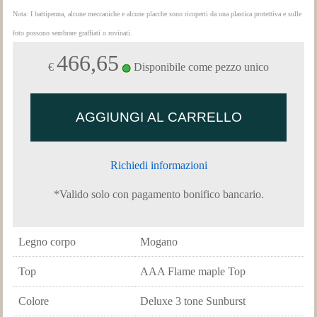
Nota: I battipenna, alcune meccaniche e alcune placche sono ricoperti da una plastica protettiva e sulle
foto possono sembrare graffiati o rovinati.
466,65
€
Disponibile come pezzo unico
Richiedi informazioni
*Valido solo con pagamento bonifico bancario.
Legno corpo
Mogano
Top
AAA Flame maple Top
Colore
Deluxe 3 tone Sunburst