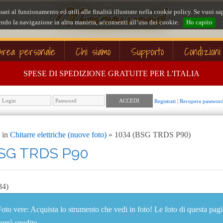
ssari al funzionamento ed utili alle finalità illustrate nella cookie policy. Se vuoi
ndo la navigazione in altra maniera, acconsenti all’uso dei cookie.
Ho capito
Area personale
Chi siamo
Supporto
Condizioni
SPESE DI SPEDIZIONE GRATUITE PER L'ITALIA
Registrati
|
Recupera passwor
 in
Chitarre elettriche (nuove foto)
» 1034 (BSG TRDS P90)
SG TRDS P90
34)
Foto vere: Acquista lo strumento che vedi in foto! Le foto di questa pag
verrà spedito.