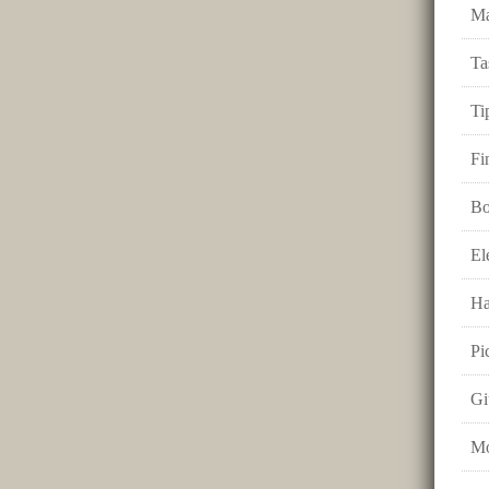
Ma
Ta
Ti
Fi
Bo
El
Ha
Pi
Gi
Mo