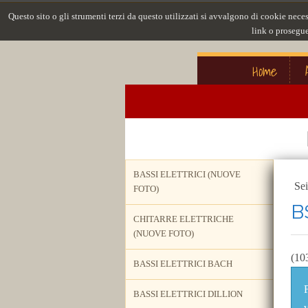
Questo sito o gli strumenti terzi da questo utilizzati si avvalgono di cookie nece
link o prosegue
Home
BASSI ELETTRICI (NUOVE
Sei
FOTO)
B
CHITARRE ELETTRICHE
(NUOVE FOTO)
(10
BASSI ELETTRICI BACH
BASSI ELETTRICI DILLION