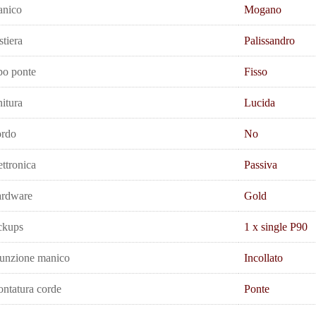
nico
Mogano
stiera
Palissandro
po ponte
Fisso
nitura
Lucida
rdo
No
ettronica
Passiva
rdware
Gold
ckups
1 x single P90
unzione manico
Incollato
ntatura corde
Ponte