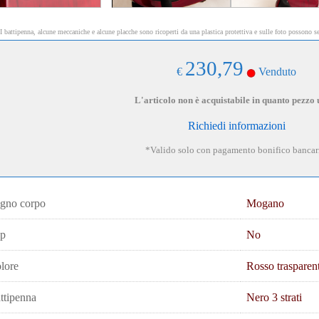
I battipenna, alcune meccaniche e alcune placche sono ricoperti da una plastica protettiva e sulle foto possono se
230,79
€
Venduto
L'articolo non è acquistabile in quanto pezzo 
Richiedi informazioni
*Valido solo con pagamento bonifico bancar
gno corpo
Mogano
p
No
lore
Rosso trasparen
ttipenna
Nero 3 strati