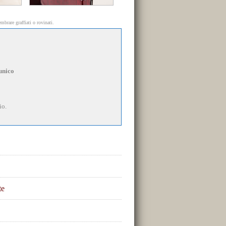
mbrare graffiati o rovinati.
unico
io.
te