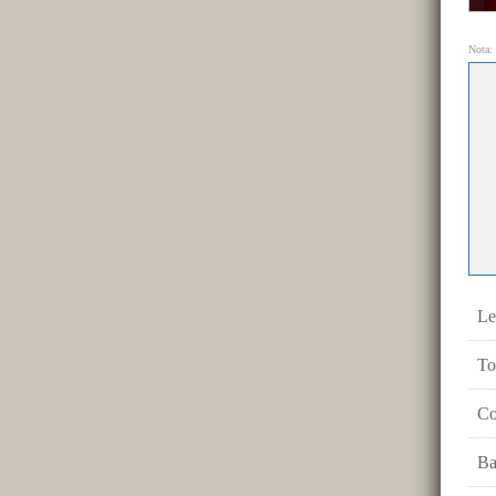
Nota: 
Le
To
Co
Ba