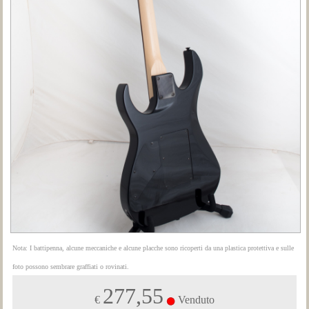
Nota: I battipenna, alcune meccaniche e alcune placche sono ricoperti da una plastica protettiva e sulle
foto possono sembrare graffiati o rovinati.
277,55
€
Venduto