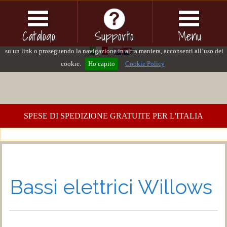
Questo sito o gli strumenti terzi da questo utilizzati si avvalgono di cookie
necessari al funzionamento ed utili alle finalità illustrate nella cookie policy. Se
Catalogo
Supporto
Menu
vuoi saperne di più consulta la cookie policy. Chiudendo questo banner, cliccand
su un link o proseguendo la navigazione in altra maniera, acconsenti all’uso dei
cookie.
Ho capito
Cookie Policy
SPESE DI SPEDIZIONE GRATUITE PER L'ITALIA
Bassi elettrici Willows