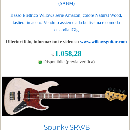
(SABM)
Basso Elettrico Willows serie Amazon, colore Natural Wood,
tastiera in acero.
Venduto
assieme
alla
bellissima
e
comoda
custodia
iGig
Ulteriori foto, informazioni e video su
www.willowsguitar.com
1.058,28
€
Disponibile (previa verifica)
Spunky SRWB