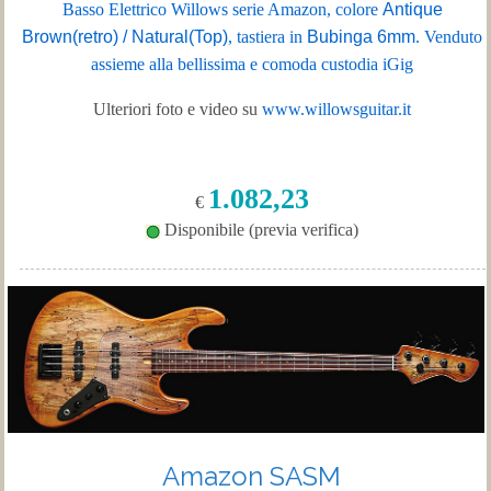
Basso Elettrico Willows serie Amazon, colore
Antique
Brown(retro) / Natural(Top)
, tastiera in
Bubinga 6mm
.
Venduto
assieme
alla
bellissima
e
comoda
custodia
iGig
Ulteriori foto e video su
www.willowsguitar.it
1.082,23
€
Disponibile (previa verifica)
Amazon SASM